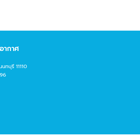
งอากาศ
นนทบุรี 11110
96