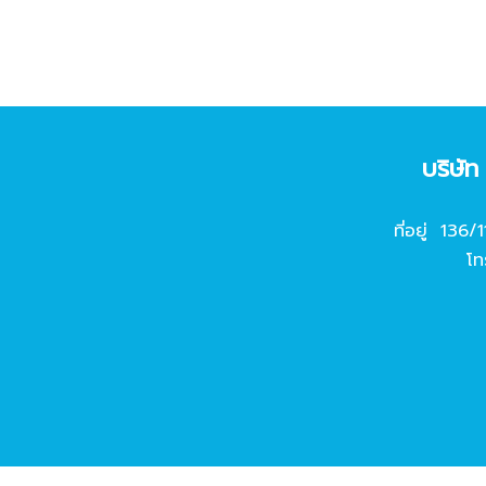
บริษั
ที่อยู่ 136/
โท