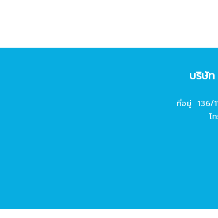
บริษั
ที่อยู่ 136/
โท