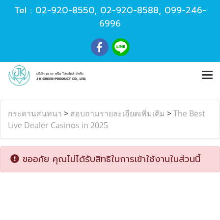
Tel :
02-920-8550
,
02-920-8588
,
099-246-
6996
กระดานสนทนา
>
สอบถามรายละเอียดเพิ่มเติม
>
The Best
Live Dealer Casinos in 2025
ขออภัย คุณไม่ได้รับสิทธิในการเข้าใช้งานในส่วนนี้