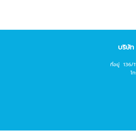
บริษั
ที่อยู่ 136/
โท