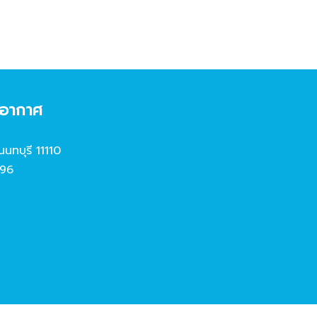
งอากาศ
นนทบุรี 11110
96