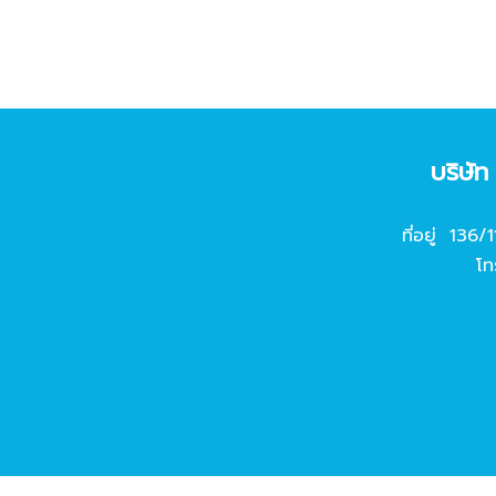
บริษั
ที่อยู่ 136/
โท