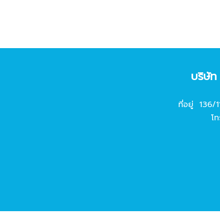
บริษั
ที่อยู่ 136/
โท