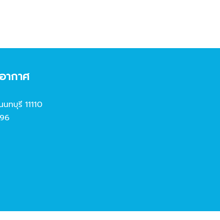
งอากาศ
นนทบุรี 11110
96