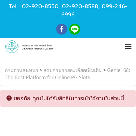
Tel :
02-920-8550
,
02-920-8588
,
099-246-
6996
กระดานสนทนา
>
สอบถามรายละเอียดเพิ่มเติม
>
Genie168:
The Best Platform for Online PG Slots
ขออภัย คุณไม่ได้รับสิทธิในการเข้าใช้งานในส่วนนี้