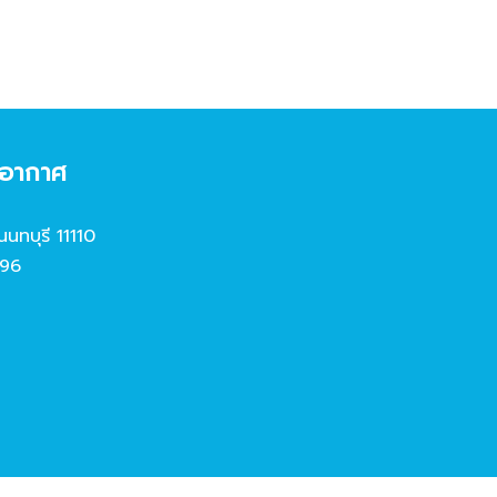
งอากาศ
นนทบุรี 11110
96