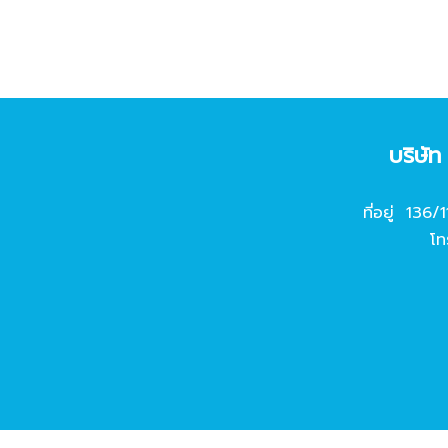
บริษั
ที่อยู่ 136/
โท