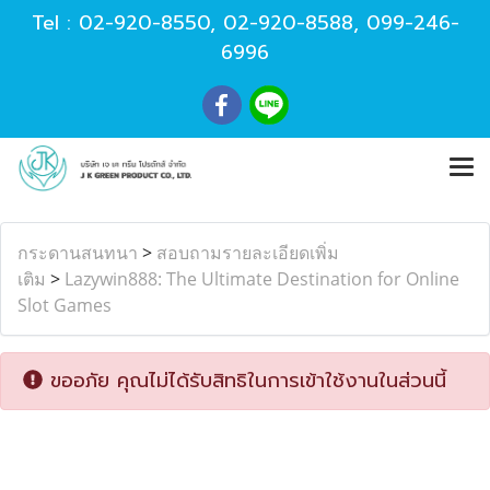
Tel :
02-920-8550
,
02-920-8588
,
099-246-
6996
กระดานสนทนา
>
สอบถามรายละเอียดเพิ่ม
เติม
>
Lazywin888: The Ultimate Destination for Online
Slot Games
ขออภัย คุณไม่ได้รับสิทธิในการเข้าใช้งานในส่วนนี้