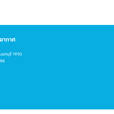
งอากาศ
นนทบุรี 11110
96