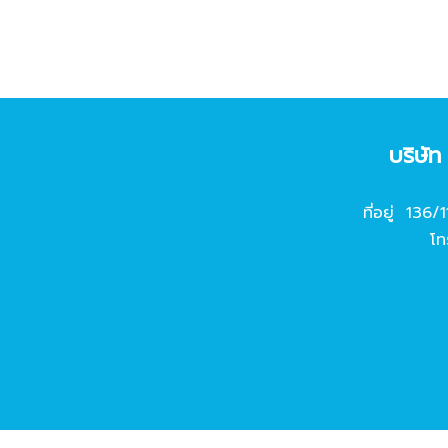
บริษั
ที่อยู่ 136/
โท