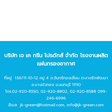
บริษัท เจ เค กรีน โปรดักส์ จํากัด โรงงานผลิต
แผ่นกรองอากาศ
ที่อยู่ 136/11-10-12 หมู่ 4 ถ.จันทร์ทองเอี่ยม ต.บางรักพัฒนา
อ.บางบัวทอง จ.นนทบุรี 11110
โทร.
02-920-8550
,
02-920-8802
,
02-920-8588
099-
246-6996
อีเมล
jk-green@hotmail.com
,
info@jk-green.com