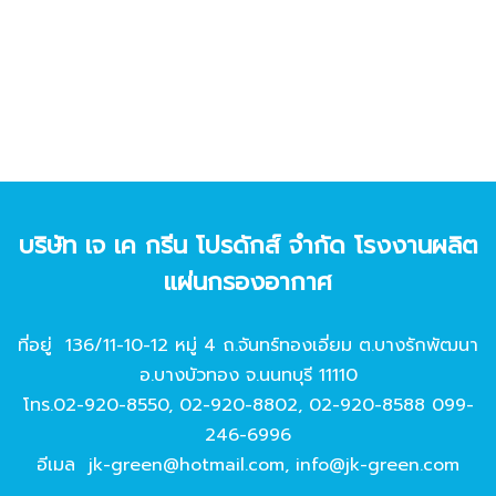
บริษัท เจ เค กรีน โปรดักส์ จํากัด โรงงานผลิต
แผ่นกรองอากาศ
ที่อยู่ 136/11-10-12 หมู่ 4 ถ.จันทร์ทองเอี่ยม ต.บางรักพัฒนา
อ.บางบัวทอง จ.นนทบุรี 11110
โทร.
02-920-8550
,
02-920-8802
,
02-920-8588
099-
246-6996
อีเมล
jk-green@hotmail.com
,
info@jk-green.com