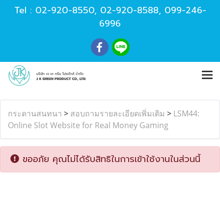
Tel :
02-920-8550
,
02-920-8588
,
099-246-
6996
กระดานสนทนา
>
สอบถามรายละเอียดเพิ่มเติม
>
LSM44:
Online Slot Website for Real Money Gaming
ขออภัย คุณไม่ได้รับสิทธิในการเข้าใช้งานในส่วนนี้