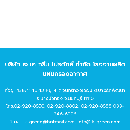
บริษัท เจ เค กรีน โปรดักส์ จํากัด โรงงานผลิต
แผ่นกรองอากาศ
ที่อยู่ 136/11-10-12 หมู่ 4 ถ.จันทร์ทองเอี่ยม ต.บางรักพัฒนา
อ.บางบัวทอง จ.นนทบุรี 11110
โทร.
02-920-8550
,
02-920-8802
,
02-920-8588
099-
246-6996
อีเมล
jk-green@hotmail.com
,
info@jk-green.com