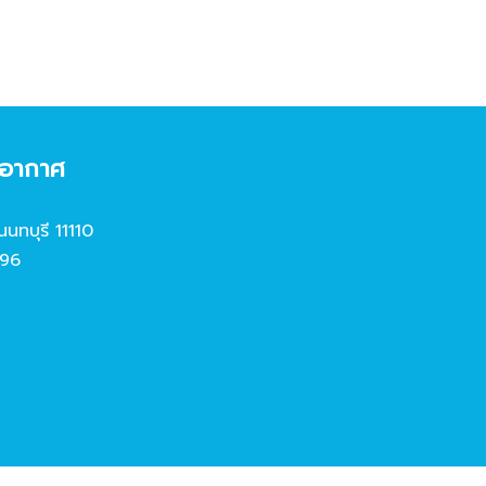
งอากาศ
นนทบุรี 11110
96