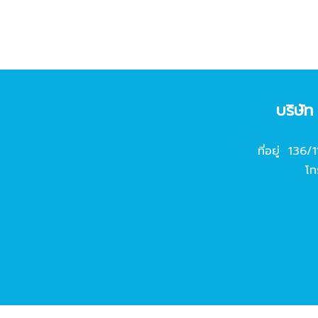
บริษั
ที่อยู่ 136/
โท