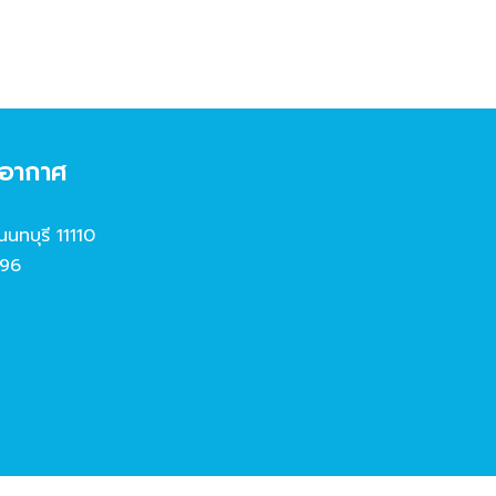
งอากาศ
นนทบุรี 11110
96