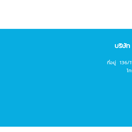
บริษั
ที่อยู่ 136/
โท