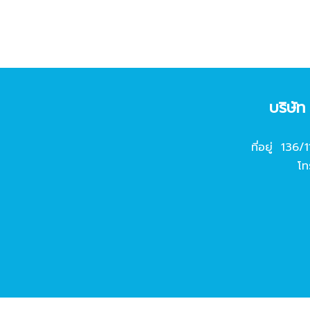
บริษั
ที่อยู่ 136/
โท