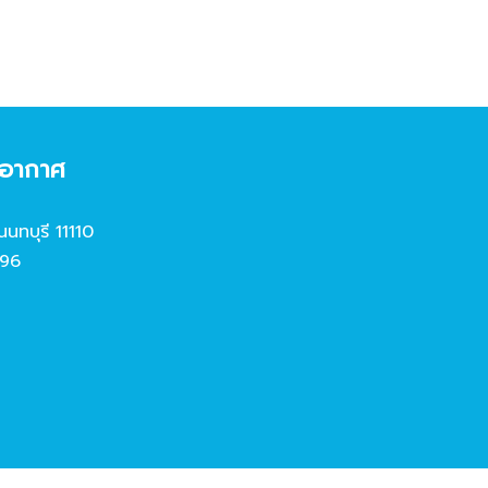
งอากาศ
นนทบุรี 11110
96