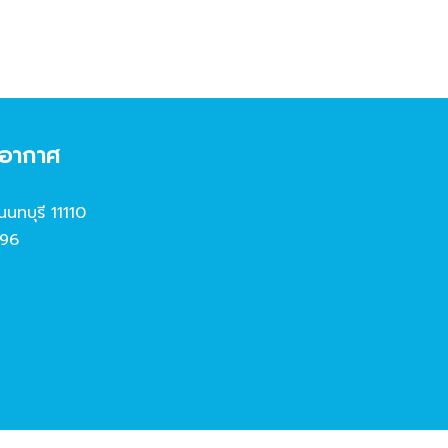
งอากาศ
นนทบุรี 11110
96