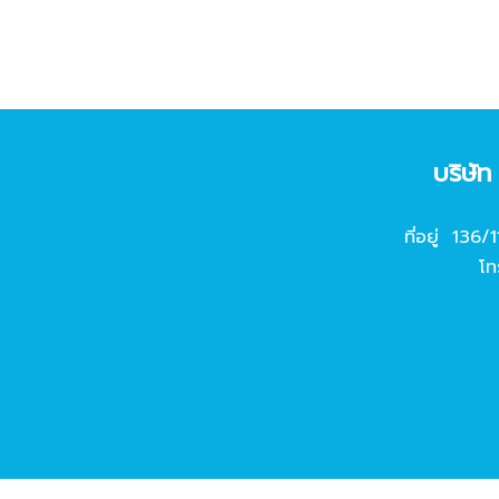
บริษั
ที่อยู่ 136/
โท