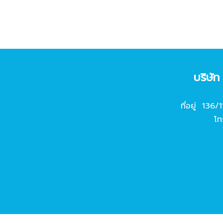
บริษั
ที่อยู่ 136/
โท