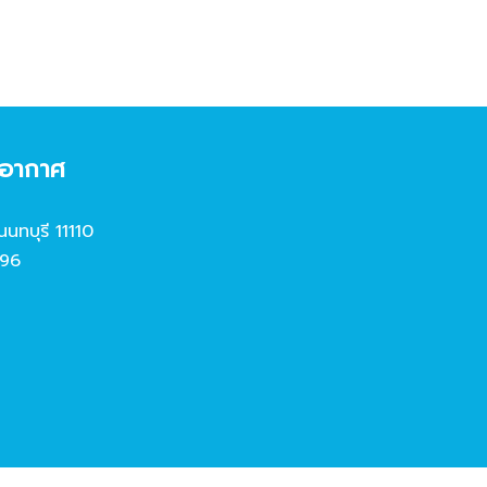
งอากาศ
นนทบุรี 11110
96