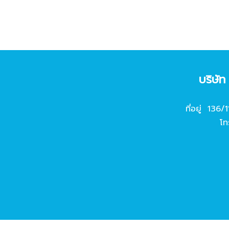
บริษั
ที่อยู่ 136/
โท