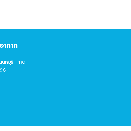
งอากาศ
นนทบุรี 11110
96