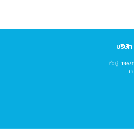
บริษั
ที่อยู่ 136/
โท