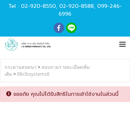
Tel :
02-920-8550
,
02-920-8588
,
099-246-
6996
กระดานสนทนา
>
สอบถามรายละเอียดเพิ่ม
เติม
>
88clbsystems8
ขออภัย คุณไม่ได้รับสิทธิในการเข้าใช้งานในส่วนนี้