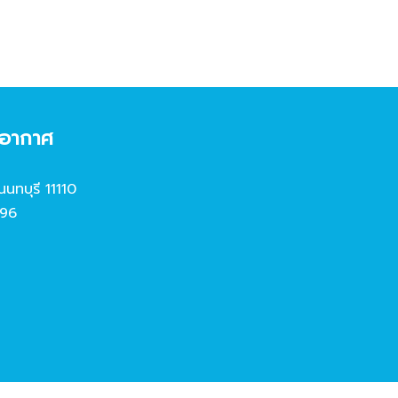
งอากาศ
นนทบุรี 11110
96