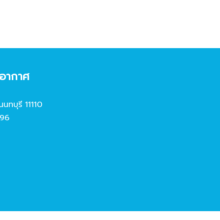
งอากาศ
นนทบุรี 11110
96