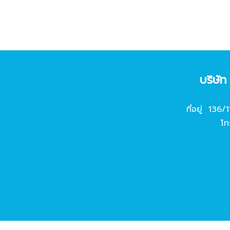
บริษั
ที่อยู่ 136/
โท