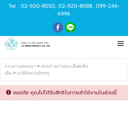
Tel :
02-920-8550
,
02-920-8588
,
099-246-
6996
กระดานสนทนา
>
สอบถามรายละเอียดเพิ่ม
เติม
>
sc88lvacademy
ขออภัย คุณไม่ได้รับสิทธิในการเข้าใช้งานในส่วนนี้