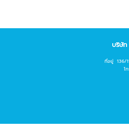
บริษั
ที่อยู่ 136/
โท