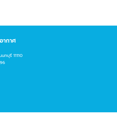
งอากาศ
นนทบุรี 11110
96