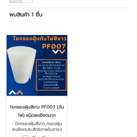
พบสินค้า 1 ชิ้น
ใยกรองฝุ่นสีขาว PF007 (กัน
ไฟ) ชนิดละเอียดมาก
- ใยกรองฝุ่นสีขาว,กรองฝุ่น
ละเอียดประสิทธิภาพในการก
รอง(Efficency) 85-90% กัน