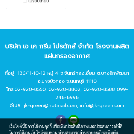
เปรียบเทียบ
ไฟ กรองฝุ่นแบบละเอียดมาก
เหมาะกับงานกรองฝุ่นละเอียด
เป็นใยกันไฟ ที่จุดไฟแล้วไฟไม่
ลาม - เหมาะกับใช้กับงานกรอง
ละเอียดทั่วไป เครื่องใช้ไฟฟ้า
งานกรองฝุ่นสี
บริษัท เจ เค กรีน โปรดักส์ จํากัด โรงงานผลิต
แผ่นกรองอากาศ
ที่อยู่ 136/11-10-12 หมู่ 4 ถ.จันทร์ทองเอี่ยม ต.บางรักพัฒนา
อ.บางบัวทอง จ.นนทบุรี 11110
โทร.
02-920-8550
,
02-920-8802
,
02-920-8588
099-
246-6996
อีเมล
jk-green@hotmail.com
,
info@jk-green.com
เว็บไซต์นี้มีการใช้งานคุกกี้ เพื่อเพิ่มประสิทธิภาพและประสบการณ์ที่ดี
ในการใช้งานเว็บไซต์ของท่าน ท่านสามารถอ่านรายละเอียดเพิ่มเติม