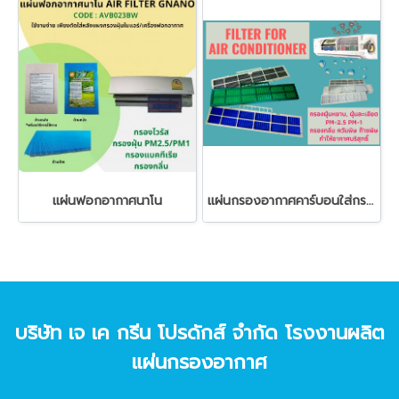
แผ่นฟอกอากาศนาโน
แผ่นกรองอากาศคาร์บอนใส่กรอบพลาสติก
บริษัท เจ เค กรีน โปรดักส์ จํากัด โรงงานผลิต
แผ่นกรองอากาศ