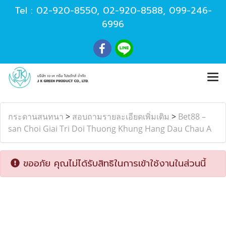
Tel :
02-920-8550
,
02-920-8588
,
099-246-
6996
กระดานสนทนา
>
สอบถามรายละเอียดเพิ่มเติม
>
Bet88 –
san Choi Giai Tri Doi Thuong Khung Hang Dau Chau A
ขออภัย คุณไม่ได้รับสิทธิในการเข้าใช้งานในส่วนนี้