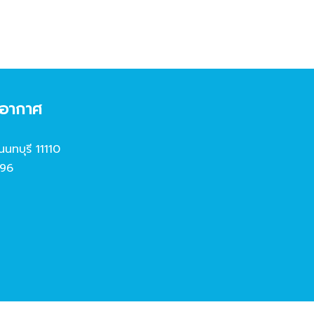
งอากาศ
นนทบุรี 11110
96