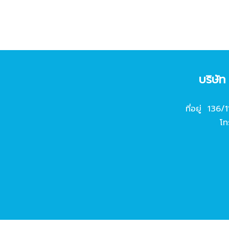
บริษั
ที่อยู่ 136/
โท