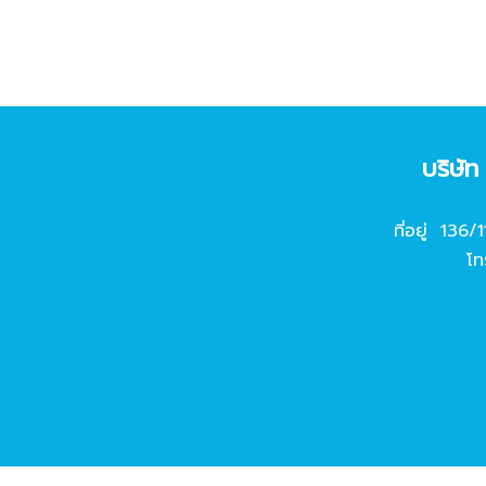
บริษั
ที่อยู่ 136/
โท