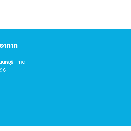
งอากาศ
นนทบุรี 11110
96