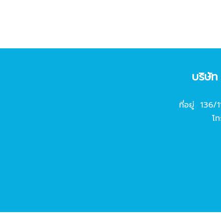
บริษั
ที่อยู่ 136/
โท