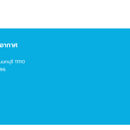
งอากาศ
นนทบุรี 11110
96