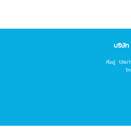
บริษั
ที่อยู่ 136/
โท