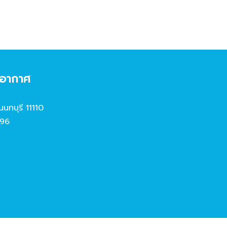
งอากาศ
นนทบุรี 11110
96