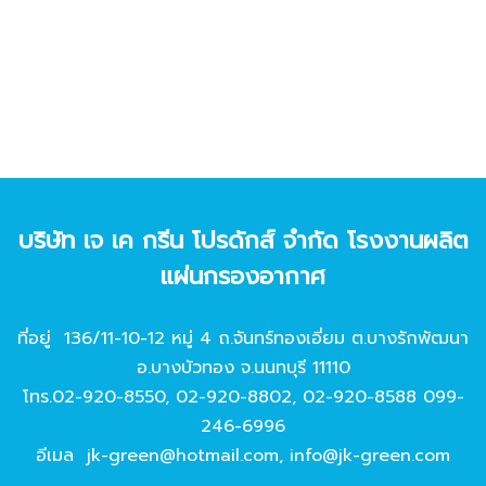
บริษัท เจ เค กรีน โปรดักส์ จํากัด โรงงานผลิต
แผ่นกรองอากาศ
ที่อยู่ 136/11-10-12 หมู่ 4 ถ.จันทร์ทองเอี่ยม ต.บางรักพัฒนา
อ.บางบัวทอง จ.นนทบุรี 11110
โทร.
02-920-8550
,
02-920-8802
,
02-920-8588
099-
246-6996
อีเมล
jk-green@hotmail.com
,
info@jk-green.com