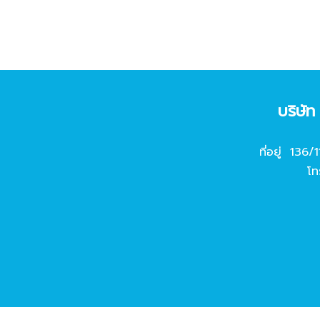
บริษั
ที่อยู่ 136/
โท