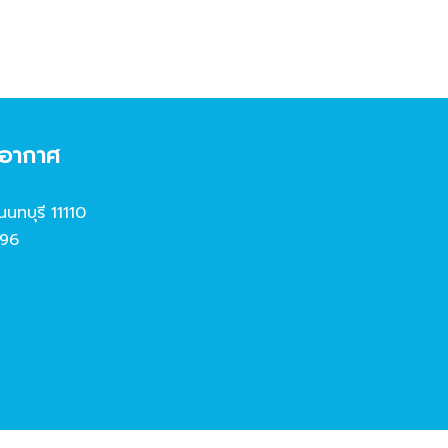
งอากาศ
นนทบุรี 11110
96