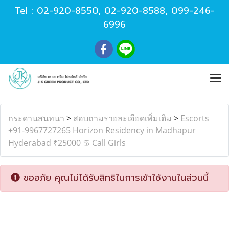
Tel :
02-920-8550
,
02-920-8588
,
099-246-
6996
กระดานสนทนา
>
สอบถามรายละเอียดเพิ่มเติม
>
Escorts
+91-9967727265 Horizon Residency in Madhapur
Hyderabad ₹25000 ♋ Call Girls
ขออภัย คุณไม่ได้รับสิทธิในการเข้าใช้งานในส่วนนี้