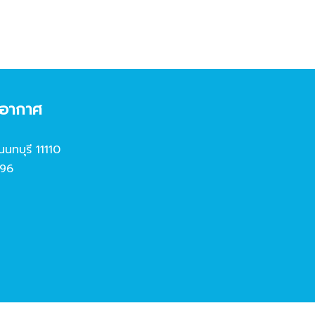
งอากาศ
นนทบุรี 11110
96