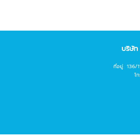
บริษั
ที่อยู่ 136/
โท