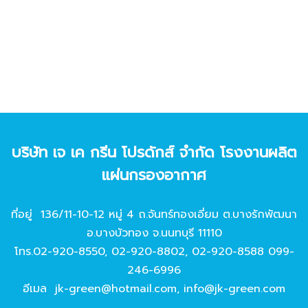
บริษัท เจ เค กรีน โปรดักส์ จํากัด โรงงานผลิต
แผ่นกรองอากาศ
ที่อยู่ 136/11-10-12 หมู่ 4 ถ.จันทร์ทองเอี่ยม ต.บางรักพัฒนา
อ.บางบัวทอง จ.นนทบุรี 11110
โทร.
02-920-8550
,
02-920-8802
,
02-920-8588
099-
246-6996
อีเมล
jk-green@hotmail.com
,
info@jk-green.com