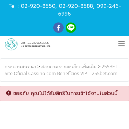
Tel :
02-920-8550
,
02-920-8588
,
099-246-
6996
กระดานสนทนา
>
สอบถามรายละเอียดเพิ่มเติม
>
255BET –
Site Oficial Cassino com Benefícios VIP – 255bet.com
ขออภัย คุณไม่ได้รับสิทธิในการเข้าใช้งานในส่วนนี้