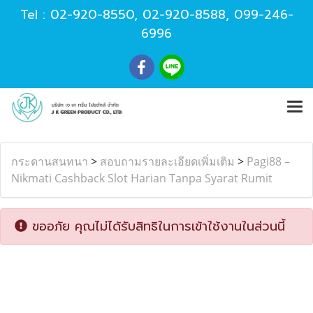
Tel :
02-920-8550
,
02-920-8588
,
099-246-
6996
กระดานสนทนา
>
สอบถามรายละเอียดเพิ่มเติม
>
Pagi88 –
Nikmati Cashback Slot Harian Tanpa Syarat Rumit
ขออภัย คุณไม่ได้รับสิทธิในการเข้าใช้งานในส่วนนี้