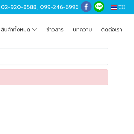
,
02-920-8588
,
099-246-6996
TH
สินค้าทั้งหมด
ข่าวสาร
บทความ
ติดต่อเรา