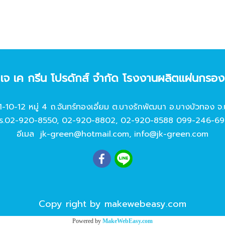
ท เจ เค กรีน โปรดักส์ จํากัด โรงงานผลิตแผ่นกรอ
11-10-12 หมู่ 4 ถ.จันทร์ทองเอี่ยม ต.บางรักพัฒนา อ.บางบัวทอง จ.
ร.
02-920-8550
,
02-920-8802
,
02-920-8588
099-246-69
อีเมล
jk-green@hotmail.com
,
info@jk-green.com
Copy right by makewebeasy.com
Powered by
MakeWebEasy.com