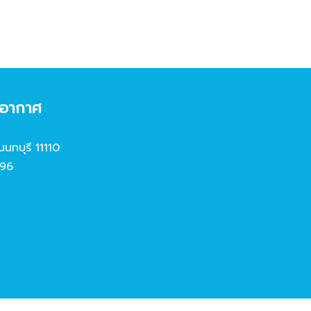
งอากาศ
นนทบุรี 11110
96