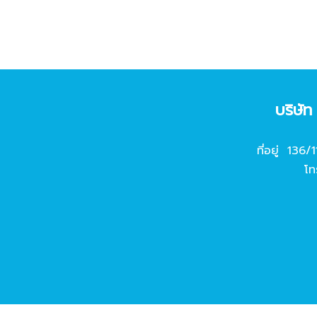
บริษั
ที่อยู่ 136/
โท