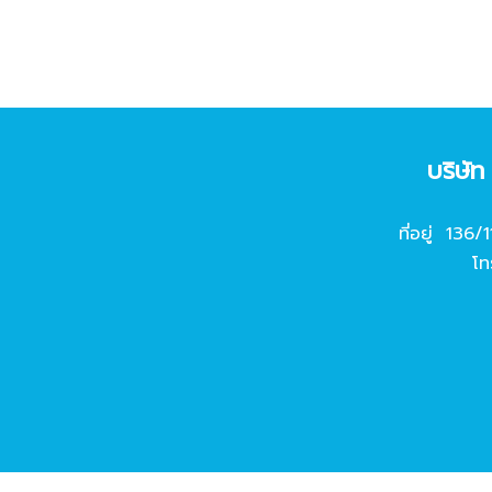
บริษั
ที่อยู่ 136/
โท