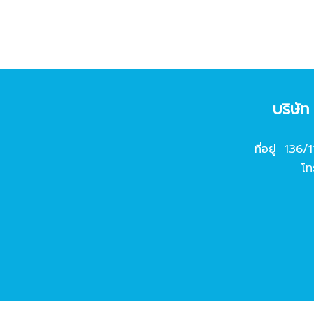
บริษั
ที่อยู่ 136/
โท