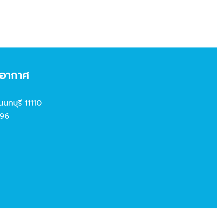
งอากาศ
นนทบุรี 11110
96