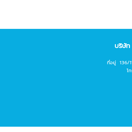
บริษั
ที่อยู่ 136/
โท