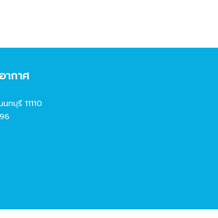
งอากาศ
นนทบุรี 11110
96