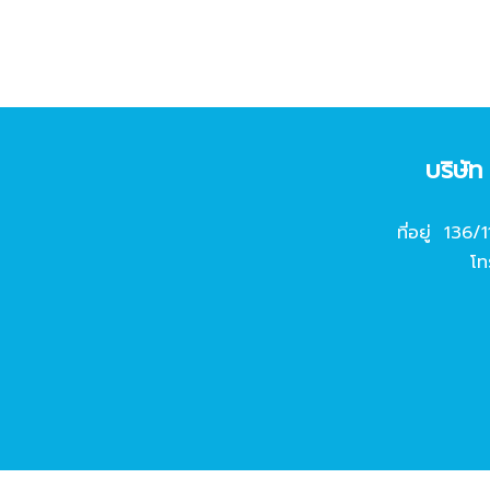
บริษั
ที่อยู่ 136/
โท