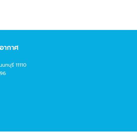
งอากาศ
นนทบุรี 11110
96