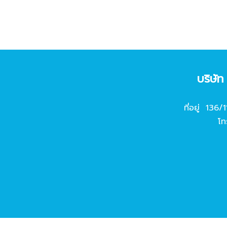
บริษั
ที่อยู่ 136/
โท