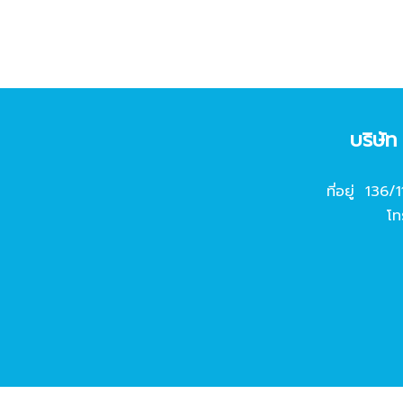
บริษั
ที่อยู่ 136/
โท