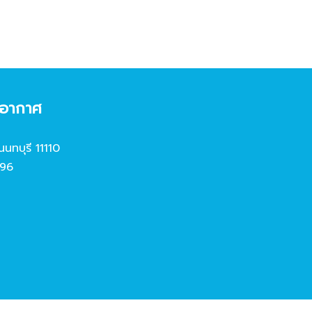
งอากาศ
นนทบุรี 11110
96