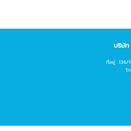
บริษั
ที่อยู่ 136/
โท