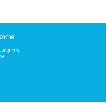
งอากาศ
นนทบุรี 11110
96