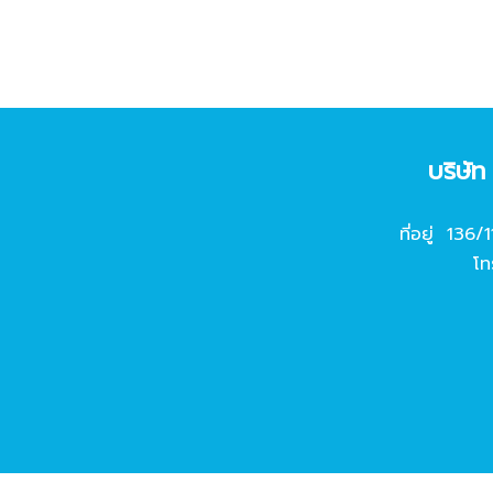
บริษั
ที่อยู่ 136/
โท