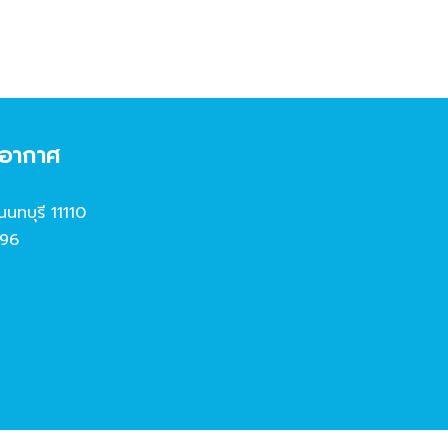
งอากาศ
นนทบุรี 11110
96