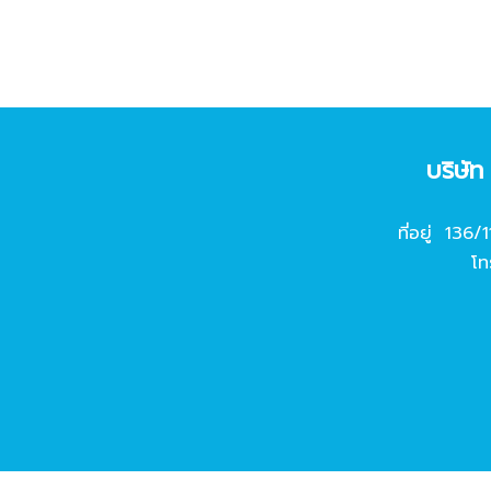
บริษั
ที่อยู่ 136/
โท